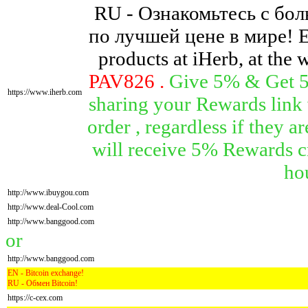
RU - Ознакомьтесь с бо
по лучшей цене в мире! EN 
products at iHerb, at the 
PAV826 .
Give 5% & Get 5
https://www.iherb.com
sharing your Rewards link 
order , regardless if they 
will receive 5% Rewards cr
ho
http://www.ibuygou.com
http://www.deal-Cool.com
http://www.banggood.com
or
http://www.banggood.com
EN - Bitcoin exchange!
RU - Обмен Bitcoin!
https://c-cex.com