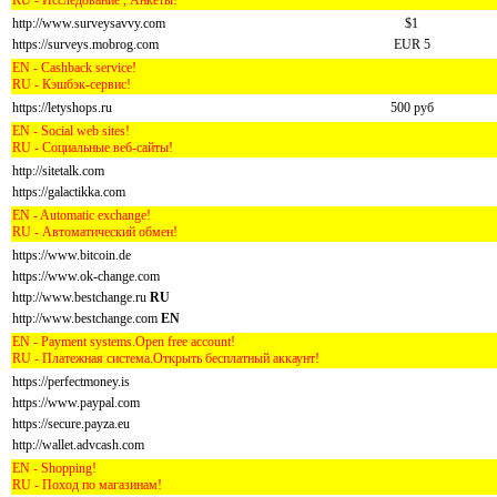
RU - Исследование , Анкеты!
http://www.surveysavvy.com
$1
https://surveys.mobrog.com
EUR 5
EN - Cashback service!
RU - Кэшбэк-сервис!
https://letyshops.ru
500 руб
EN - Social web sites!
RU - Социальные веб-сайты!
http://sitetalk.com
https://galactikka.com
EN - Automatic exchange!
RU - Автоматический обмен!
https://www.bitcoin.de
https://www.ok-change.com
http://www.bestchange.ru
RU
http://www.bestchange.com
EN
EN - Payment systems.Open free account!
RU - Платежная система.Открыть бесплатный аккаунт!
https://perfectmoney.is
https://www.paypal.com
https://secure.payza.eu
http://wallet.advcash.com
EN - Shopping!
RU - Поход по магазинам!