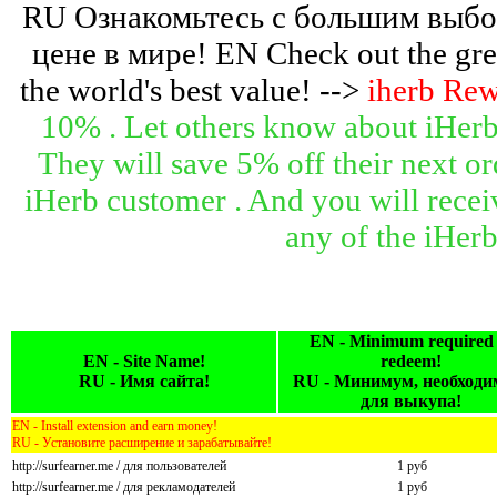
RU Ознакомьтесь с большим выбо
цене в мире! EN Check out the great
the world's best value! -->
iherb Re
10% . Let others know about iHerb
They will save 5% off their next ord
iHerb customer . And you will recei
any of the iHer
EN - Minimum required 
EN - Site Name!
redeem!
RU - Имя сайта!
RU - Минимум, необход
для выкупа!
EN - Install extension and earn money!
RU - Установите расширение и зарабатывайте!
http://surfearner.me / для пользователей
1 руб
http://surfearner.me / для рекламодателей
1 руб