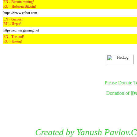
EN - Bitcoin mining!
RU - Добыча Bitcoin!
https://www.eobot.com
EN - Games!
RU - Игры!
https://eu.wargaming.net
EN - The end!
RU - Конец!
Please Donate T
Donation of
[[
Created by Yanush Pavlov.Co