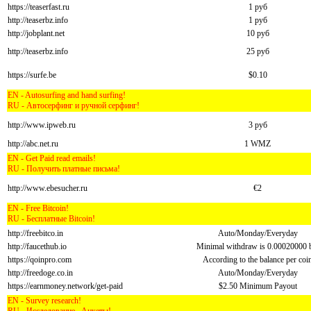
https://teaserfast.ru
1 руб
http://teaserbz.info
1 руб
http://jobplant.net
10 руб
http://teaserbz.info
25 руб
https://surfe.be
$0.10
EN - Autosurfing and hand surfing!
RU - Автосерфинг и ручной серфинг!
http://www.ipweb.ru
3 руб
http://abc.net.ru
1 WMZ
EN - Get Paid read emails!
RU - Получить платные письма!
http://www.ebesucher.ru
€2
EN - Free Bitcoin!
RU - Бесплатные Bitcoin!
http://freebitco.in
Auto/Monday/Everyday
http://faucethub.io
Minimal withdraw is 0.00020000 
https://qoinpro.com
According to the balance per coi
http://freedoge.co.in
Auto/Monday/Everyday
https://earnmoney.network/get-paid
$2.50 Minimum Payout
EN - Survey research!